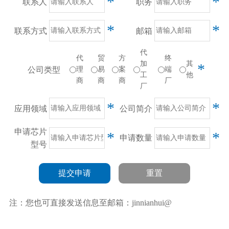
*
*
联系人
职务
*
*
联系方式
邮箱
代
代
贸
方
终
加
其
*
公司类型
理
易
案
端
工
他
商
商
商
厂
厂
*
*
应用领域
公司简介
申请芯片
*
*
申请数量
型号
提交申请
重置
注：您也可直接发送信息至邮箱：jinnianhui@